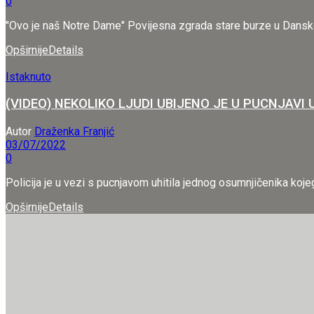
0
"Ovo je naš Notre Dame" Povijesna zgrada stare burze u Danskoj 
Opširnije
Details
Istaknuto
(VIDEO) NEKOLIKO LJUDI UBIJENO JE U PUCNJAVI
Autor
Draženka Franjić
03/07/2022
0
Policija je u vezi s pucnjavom uhitila jednog osumnjičenika kojeg
Opširnije
Details