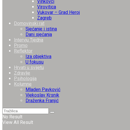
Vinkovci
Virovitica
Vukovar – Grad Heroj
Zagreb
Domovinski rat
Sjećanje i istina
Dani sjećanja
Intervju Tjedna
Promo
Reflektor
Iza objektiva
U fokusu
Hrvati u svijetu
Zdravlje
Psihologija
Kolumne
Mladen Pavković
Vjekoslav Krsnik
Draženka Franjić
No Result
View All Result