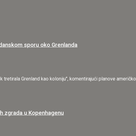
o-danskom sporu oko Grenlanda
ek tretirala Grenland kao koloniju", komentirajući planove američk
jih zgrada u Kopenhagenu