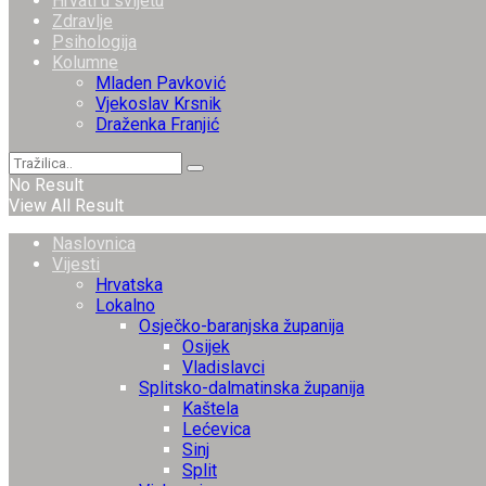
Hrvati u svijetu
Zdravlje
Psihologija
Kolumne
Mladen Pavković
Vjekoslav Krsnik
Draženka Franjić
No Result
View All Result
Naslovnica
Vijesti
Hrvatska
Lokalno
Osječko-baranjska županija
Osijek
Vladislavci
Splitsko-dalmatinska županija
Kaštela
Lećevica
Sinj
Split