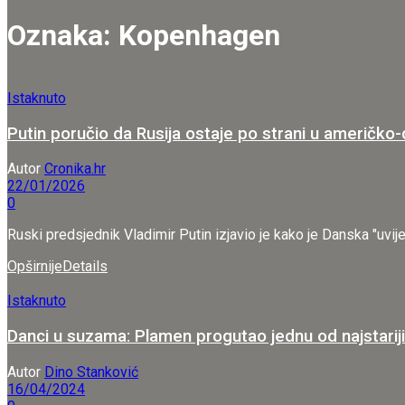
Oznaka:
Kopenhagen
Istaknuto
Putin poručio da Rusija ostaje po strani u američk
Autor
Cronika.hr
22/01/2026
0
Ruski predsjednik Vladimir Putin izjavio je kako je Danska "uvij
Opširnije
Details
Istaknuto
Danci u suzama: Plamen progutao jednu od najstari
Autor
Dino Stanković
16/04/2024