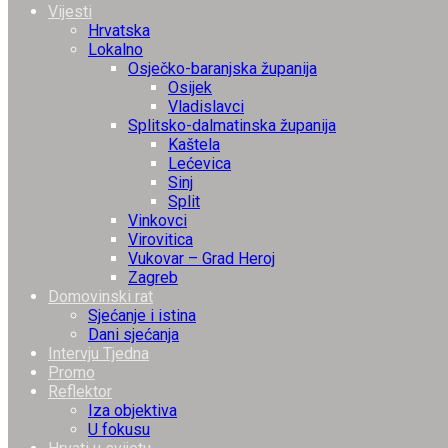
Vijesti
Hrvatska
Lokalno
Osječko-baranjska županija
Osijek
Vladislavci
Splitsko-dalmatinska županija
Kaštela
Lećevica
Sinj
Split
Vinkovci
Virovitica
Vukovar – Grad Heroj
Zagreb
Domovinski rat
Sjećanje i istina
Dani sjećanja
Intervju Tjedna
Promo
Reflektor
Iza objektiva
U fokusu