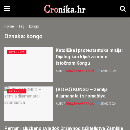
Home
Tag
kongo
Oznaka:
kongo
Katolička i protestantska misija:
ISTAKNUTO
Dijalog kao ključ za mir u
istočnom Kongu
AUTOR
DRAŽENKA FRANJIĆ
12/03/2025
(VIDEO) KONGO – zemlja
ISTAKNUTO
dijamanata i siromaštva
AUTOR
DRAŽENKA FRANJIĆ
25/02/2024
Pernar i službeno svjedok Državnog tužiteljstva Zambije