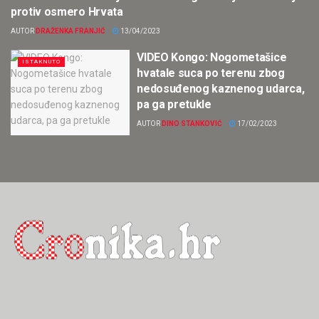
HRVATSKA
protiv osmero Hrvata
AUTOR
DRAŽENKA FRANJIĆ
13/04/2023
VIDEO Kongo: Nogometašice
ISTAKNUTO
hvatale suca po terenu zbog
nedosuđenog kaznenog udarca,
pa ga pretukle
AUTOR
DINO STANKOVIĆ
17/02/2023