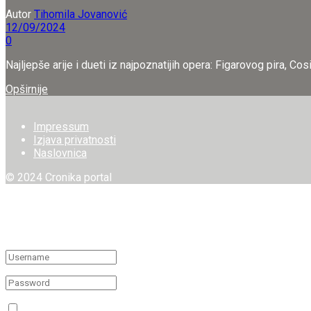
Autor
Tihomila Jovanović
12/09/2024
0
Najljepše arije i dueti iz najpoznatijih opera: Figarovog pira, C
Details
Opširnije
Impressum
Izjava privatnosti
Naslovnica
© 2024 Cronika portal
Welcome Back!
Login to your account below
Remember Me