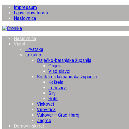
Impressum
Izjava privatnosti
Naslovnica
Naslovnica
Vijesti
Hrvatska
Lokalno
Osječko-baranjska županija
Osijek
Vladislavci
Splitsko-dalmatinska županija
Kaštela
Lećevica
Sinj
Split
Vinkovci
Virovitica
Vukovar – Grad Heroj
Zagreb
Domovinski rat