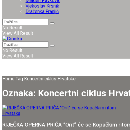
Mladen Pavković
Vjekoslav Krsnik
Draženka Franjić
No Result
View All Result
No Result
View All Result
Home
Tag
Koncertni ciklus Hrvatske
Oznaka:
Koncertni ciklus Hrva
Hrvatska
RIJEČKA OPERNA PRIČA “Orit” će se Kopačkim rito