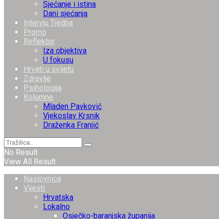
Sjećanje i istina
Dani sjećanja
Intervju Tjedna
Promo
Reflektor
Iza objektiva
U fokusu
Hrvati u svijetu
Zdravlje
Psihologija
Kolumne
Mladen Pavković
Vjekoslav Krsnik
Draženka Franjić
No Result
View All Result
Naslovnica
Vijesti
Hrvatska
Lokalno
Osječko-baranjska županija