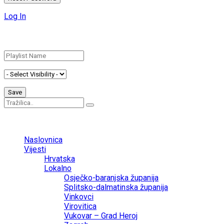
Log In
Add New Playlist
No Result
View All Result
Naslovnica
Vijesti
Hrvatska
Lokalno
Osječko-baranjska županija
Splitsko-dalmatinska županija
Vinkovci
Virovitica
Vukovar – Grad Heroj