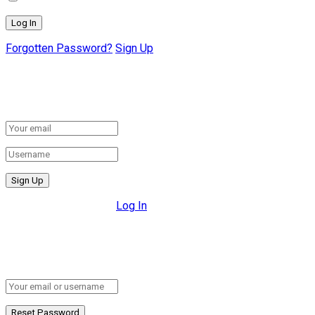
Forgotten Password?
Sign Up
Create New Account!
Fill the forms below to register
All fields are required.
Log In
Retrieve your password
Please enter your username or email address to reset your pa