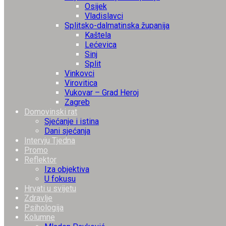
Osijek
Vladislavci
Splitsko-dalmatinska županija
Kaštela
Lećevica
Sinj
Split
Vinkovci
Virovitica
Vukovar – Grad Heroj
Zagreb
Domovinski rat
Sjećanje i istina
Dani sjećanja
Intervju Tjedna
Promo
Reflektor
Iza objektiva
U fokusu
Hrvati u svijetu
Zdravlje
Psihologija
Kolumne