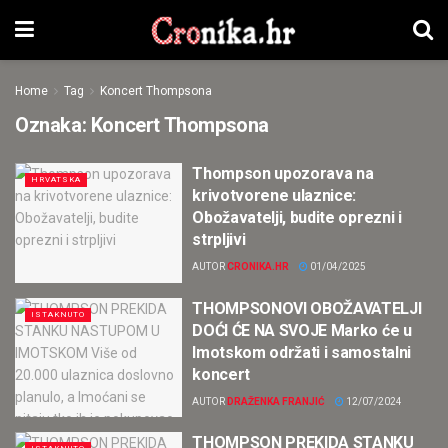
Home
Tag
Koncert Thompsona
Oznaka:
Koncert Thompsona
Thompson upozorava na
HRVATSKA
krivotvorene ulaznice:
Obožavatelji, budite oprezni i
strpljivi
AUTOR
CRONIKA.HR
01/04/2025
THOMPSONOVI OBOŽAVATELJI
ISTAKNUTO
DOĆI ĆE NA SVOJE Marko će u
Imotskom održati i samostalni
koncert
AUTOR
DRAŽENKA FRANJIĆ
12/07/2024
THOMPSON PREKIDA STANKU