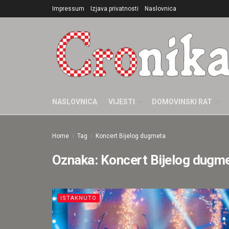
Impressum
Izjava privatnosti
Naslovnica
NASLOVNICA
VIJESTI
DOMOVINSKI RAT
Home
Tag
Koncert Bijelog dugmeta
Oznaka:
Koncert Bijelog dugm
ISTAKNUTO