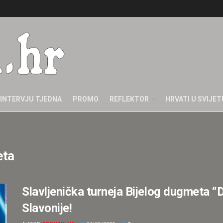
INTERVJU TJEDNA
PROMO
REFLEKTOR
HRVATI U SVIJET
eta
Slavljenička turneja Bijelog dugmeta “
Slavonije!