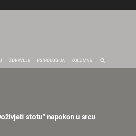
U
ZDRAVLJE
PSIHOLOGIJA
KOLUMNE
Doživjeti stotu” napokon u srcu