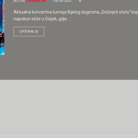
AUTOR
CRONIKA.HR
24/09/2025
0
Aktualna koncertna turneja Bijelog dugmeta „Doživjeti stotu“ ko
napokon stiže u Osijek, gdje ...
OPŠIRNIJE