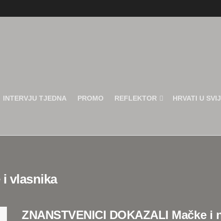
INTERVJU TJEDNA
PROMO
REFLEKTOR
HRVATI U SVI
i vlasnika
ZNANSTVENICI DOKAZALI Mačke i nj