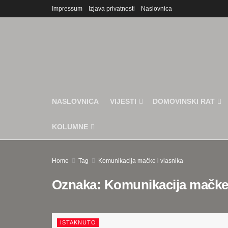
Impressum
Izjava privatnosti
Naslovnica
NASLOVNICA
VIJESTI
DOMOVINSKI RAT
KOLUMNE
Home
Tag
Komunikacija mačke i vlasnika
Oznaka:
Komunikacija mačke 
ISTAKNUTO