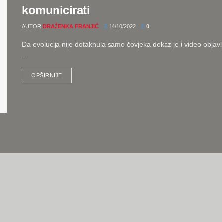
komunicirati
AUTOR
DRAŽENKA FRANJIĆ
14/10/2022
0
Da evolucija nije dotaknula samo čovjeka dokaz je i video objav
...
OPŠIRNIJE