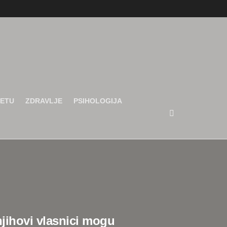
JETU
ZDRAVLJE
PSIHOLOGIJA
ihovi vlasnici mogu