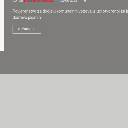
AUTOR
DRAŽENKA FRANJIĆ
02/08/2022
0
Povjerenstvo za dodjelu komunalnih vezova u luci otvorenoj za ja
dostavu pisanih ...
OPŠIRNIJE