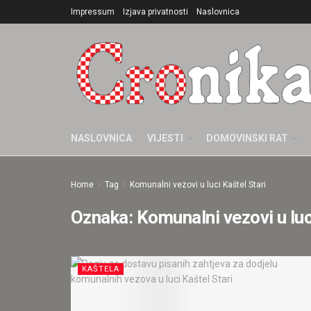
Impressum
Izjava privatnosti
Naslovnica
NASLOVNICA
VIJESTI
DOMOVINSKI RAT
Home
Tag
Komunalni vezovi u luci Kaštel Stari
Oznaka:
Komunalni vezovi u luc
KAŠTELA