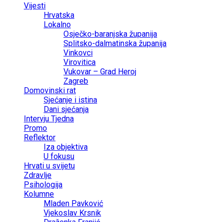
Vijesti
Hrvatska
Lokalno
Osječko-baranjska županija
Splitsko-dalmatinska županija
Vinkovci
Virovitica
Vukovar – Grad Heroj
Zagreb
Domovinski rat
Sjećanje i istina
Dani sjećanja
Intervju Tjedna
Promo
Reflektor
Iza objektiva
U fokusu
Hrvati u svijetu
Zdravlje
Psihologija
Kolumne
Mladen Pavković
Vjekoslav Krsnik