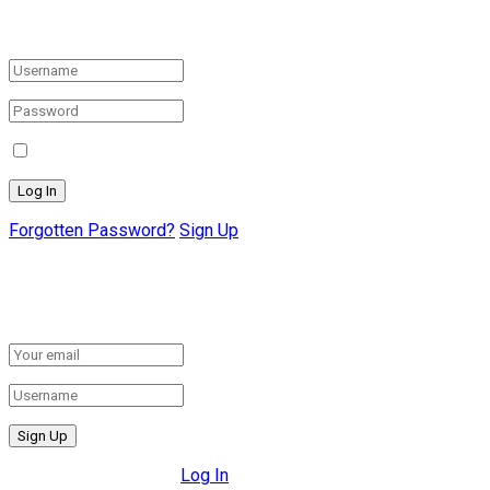
Login to your account below
Remember Me
Forgotten Password?
Sign Up
Create New Account!
Fill the forms below to register
All fields are required.
Log In