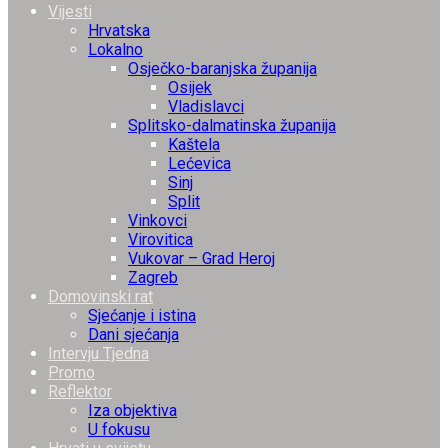
Vijesti
Hrvatska
Lokalno
Osječko-baranjska županija
Osijek
Vladislavci
Splitsko-dalmatinska županija
Kaštela
Lećevica
Sinj
Split
Vinkovci
Virovitica
Vukovar – Grad Heroj
Zagreb
Domovinski rat
Sjećanje i istina
Dani sjećanja
Intervju Tjedna
Promo
Reflektor
Iza objektiva
U fokusu