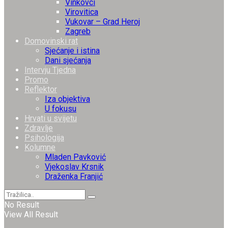
Vinkovci
Virovitica
Vukovar – Grad Heroj
Zagreb
Domovinski rat
Sjećanje i istina
Dani sjećanja
Intervju Tjedna
Promo
Reflektor
Iza objektiva
U fokusu
Hrvati u svijetu
Zdravlje
Psihologija
Kolumne
Mladen Pavković
Vjekoslav Krsnik
Draženka Franjić
No Result
View All Result