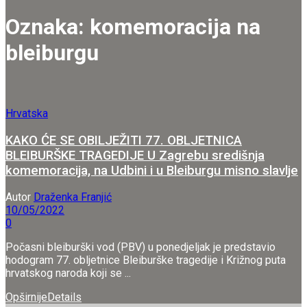
Oznaka:
komemoracija na
bleiburgu
Hrvatska
KAKO ĆE SE OBILJEŽITI 77. OBLJETNICA
BLEIBURŠKE TRAGEDIJE U Zagrebu središnja
komemoracija, na Udbini i u Bleiburgu misno slavlje
Autor
Draženka Franjić
10/05/2022
0
Počasni bleiburški vod (PBV) u ponedjeljak je predstavio
hodogram 77. obljetnice Bleiburške tragedije i Križnog puta
hrvatskog naroda koji se ...
Opširnije
Details