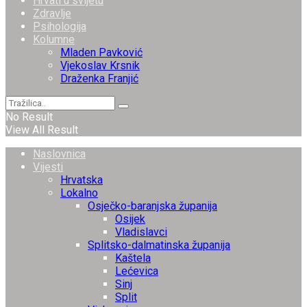
Hrvati u svijetu
Zdravlje
Psihologija
Kolumne
Mladen Pavković
Vjekoslav Krsnik
Draženka Franjić
No Result
View All Result
Naslovnica
Vijesti
Hrvatska
Lokalno
Osječko-baranjska županija
Osijek
Vladislavci
Splitsko-dalmatinska županija
Kaštela
Lećevica
Sinj
Split