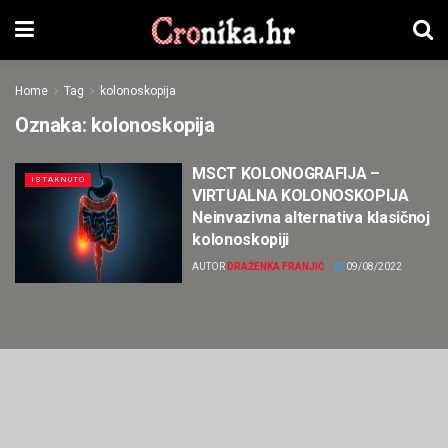
Home
Tag
kolonoskopija
Oznaka:
kolonoskopija
MSCT KOLONOGRAFIJA –
ISTAKNUTO
VIRTUALNA KOLONOSKOPIJA
Neinvazivna alternativa klasičnoj
kolonoskopiji
AUTOR
DRAŽENKA FRANJIĆ
09/08/2022