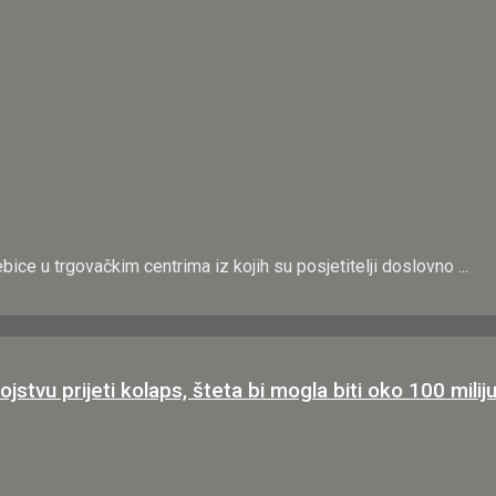
bice u trgovačkim centrima iz kojih su posjetitelji doslovno ...
 prijeti kolaps, šteta bi mogla biti oko 100 milij