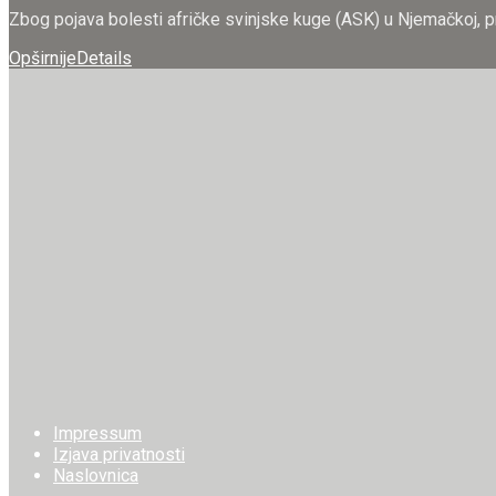
Zbog pojava bolesti afričke svinjske kuge (ASK) u Njemačkoj, prel
Opširnije
Details
Impressum
Izjava privatnosti
Naslovnica