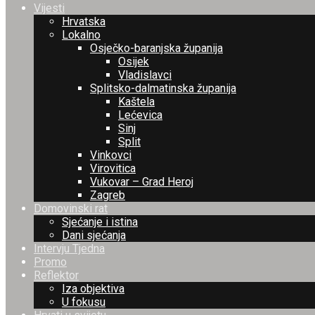
Vijesti
Hrvatska
Lokalno
Osječko-baranjska županija
Osijek
Vladislavci
Splitsko-dalmatinska županija
Kaštela
Lećevica
Sinj
Split
Vinkovci
Virovitica
Vukovar – Grad Heroj
Zagreb
Domovinski rat
Sjećanje i istina
Dani sjećanja
Intervju Tjedna
Promo
Reflektor
Iza objektiva
U fokusu