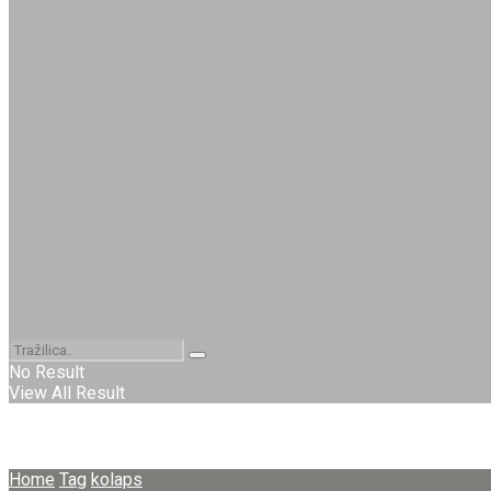
No Result
View All Result
Home
Tag
kolaps