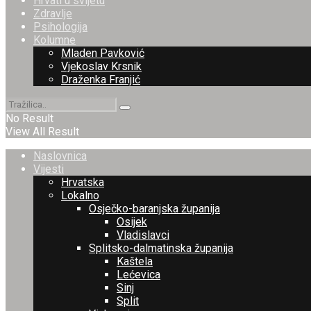
Hrvati u svijetu
Zdravlje
Psihologija
Kolumne
Mladen Pavković
Vjekoslav Krsnik
Draženka Franjić
No Result
View All Result
Naslovnica
Vijesti
Hrvatska
Lokalno
Osječko-baranjska županija
Osijek
Vladislavci
Splitsko-dalmatinska županija
Kaštela
Lećevica
Sinj
Split