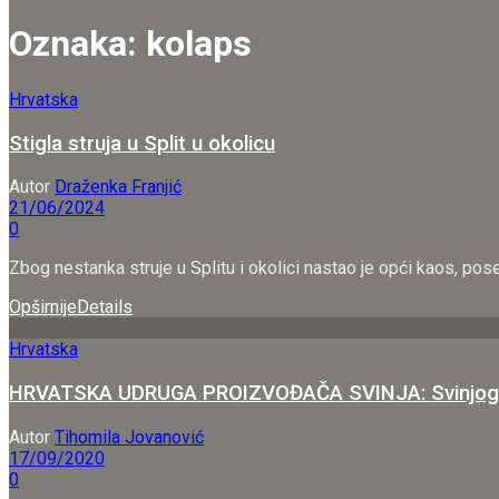
Oznaka:
kolaps
Hrvatska
Stigla struja u Split u okolicu
Autor
Draženka Franjić
21/06/2024
0
Zbog nestanka struje u Splitu i okolici nastao je opći kaos, pose
Opširnije
Details
Hrvatska
HRVATSKA UDRUGA PROIZVOĐAČA SVINJA: Svinjogojstvu
Autor
Tihomila Jovanović
17/09/2020
0