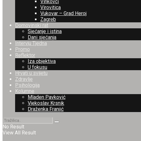
Vinkovci
Virovitica
Vukovar – Grad Heroj
Zagreb
Domovinski rat
Sjećanje i istina
Dani sjećanja
Intervju Tjedna
Promo
Reflektor
Iza objektiva
U fokusu
Hrvati u svijetu
Zdravlje
Psihologija
Kolumne
Mladen Pavković
Vjekoslav Krsnik
Draženka Franjić
No Result
View All Result