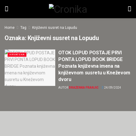
Home
Tag
Književni susret na Lopudu
Oznaka:
Književni susret na Lopudu
OTOK LOPUD POSTAJE PRVI
HRVATSKA
PONTA LOPUD BOOK BRIDGE
Poznata književna imena na
književnom susretu u Kneževom
dvoru
AUTOR
DRAŽENKA FRANJIĆ
24/09/2024