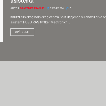
asistenta
AUTOR
DRAŽENKA FRANJIĆ
03/04/2024
0
Kirurzi Kliničkog bolničkog centra Split uspješno su obavili prv
asistent HUGO RAS tvrtke "Medtronic" ...
OPŠIRNIJE