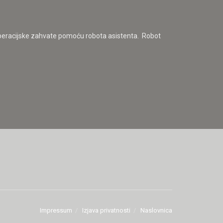
e operacijske zahvate pomoću robota asistenta. Robot
Impressum
Izjava privatnosti
Naslovnica