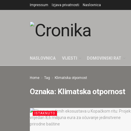
Impressum
Izjava privatnosti
Naslovnica
NASLOVNICA
VIJESTI
DOMOVINSKI RAT
Home
Tag
Klimatska otpornost
Oznaka:
Klimatska otpornost
ISTAKNUTO