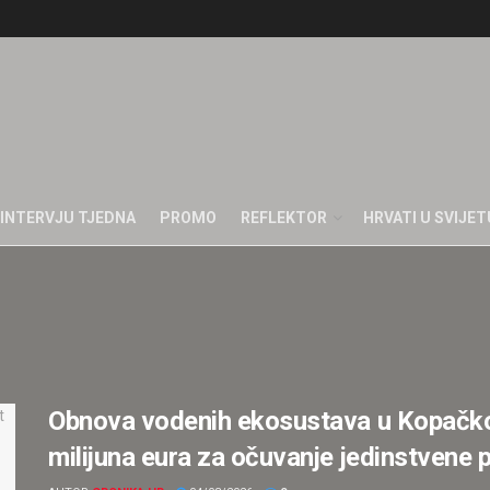
INTERVJU TJEDNA
PROMO
REFLEKTOR
HRVATI U SVIJET
Obnova vodenih ekosustava u Kopačkom 
milijuna eura za očuvanje jedinstvene 