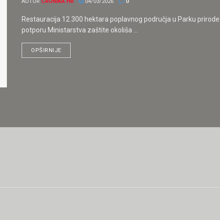
AUTOR
CRONIKA.HR
04/03/2026
0
Restauracija 12.300 hektara poplavnog područja u Parku prirode 
potporu Ministarstva zaštite okoliša ...
OPŠIRNIJE