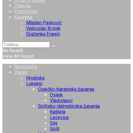
Hrvati u svijetu
Zdravlje
Psihologija
Kolumne
Mladen Pavković
Vjekoslav Krsnik
Draženka Franjić
No Result
View All Result
Naslovnica
Vijesti
Hrvatska
Lokalno
Osječko-baranjska županija
Osijek
Vladislavci
Splitsko-dalmatinska županija
Kaštela
Lećevica
Sinj
Split