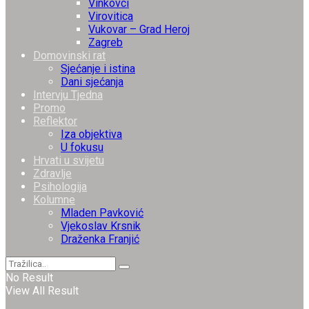
Vinkovci
Virovitica
Vukovar – Grad Heroj
Zagreb
Domovinski rat
Sjećanje i istina
Dani sjećanja
Intervju Tjedna
Promo
Reflektor
Iza objektiva
U fokusu
Hrvati u svijetu
Zdravlje
Psihologija
Kolumne
Mladen Pavković
Vjekoslav Krsnik
Draženka Franjić
No Result
View All Result