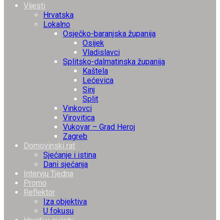
Vijesti
Hrvatska
Lokalno
Osječko-baranjska županija
Osijek
Vladislavci
Splitsko-dalmatinska županija
Kaštela
Lećevica
Sinj
Split
Vinkovci
Virovitica
Vukovar – Grad Heroj
Zagreb
Domovinski rat
Sjećanje i istina
Dani sjećanja
Intervju Tjedna
Promo
Reflektor
Iza objektiva
U fokusu