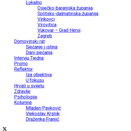
Lokalno
Osječko-baranjska županija
Splitsko-dalmatinska županija
Vinkovci
Virovitica
Vukovar – Grad Heroj
Zagreb
Domovinski rat
Sjećanje i istina
Dani sjećanja
Intervju Tjedna
Promo
Reflektor
Iza objektiva
U fokusu
Hrvati u svijetu
Zdravlje
Psihologija
Kolumne
Mladen Pavković
Vjekoslav Krsnik
Draženka Franjić