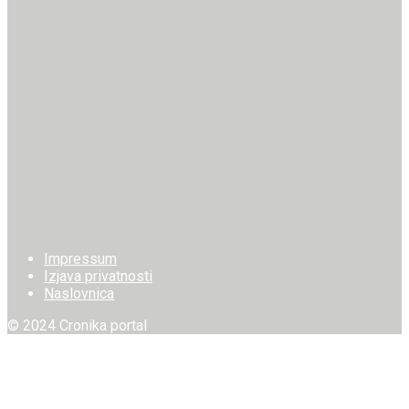
Impressum
Izjava privatnosti
Naslovnica
© 2024 Cronika portal
Welcome Back!
Login to your account below