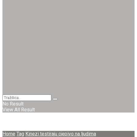
No Result
View All Result
Home
Tag
Kinezi testiraju cjepivo na ljudima