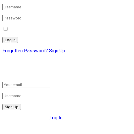
Remember Me
Forgotten Password?
Sign Up
Create New Account!
Fill the forms below to register
All fields are required.
Log In
Retrieve your password