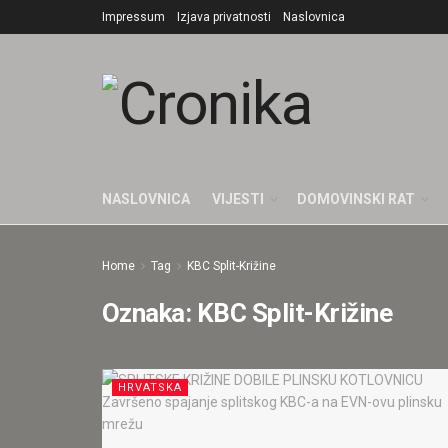
Impressum
Izjava privatnosti
Naslovnica
NASLOVNICA
VIJESTI
DOMOVINSKI RAT
Home
Tag
KBC Split-Križine
Oznaka:
KBC Split-Križine
HRVATSKA