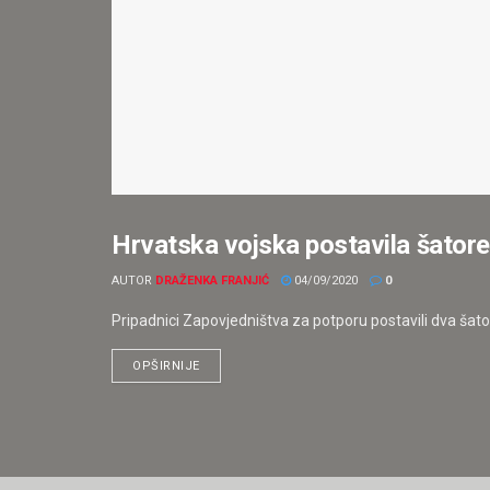
Hrvatska vojska postavila šatore 
ISTAKNUTO
AUTOR
DRAŽENKA FRANJIĆ
04/09/2020
0
Pripadnici Zapovjedništva za potporu postavili dva šato
OPŠIRNIJE