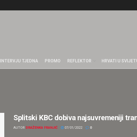
INTERVJU TJEDNA
PROMO
REFLEKTOR
HRVATI U SVIJET
Splitski KBC dobiva najsuvremeniji tra
AUTOR
DRAŽENKA FRANJIĆ
07/01/2022
0