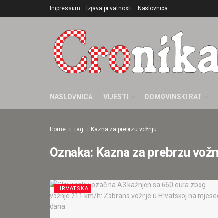
Impressum
Izjava privatnosti
Naslovnica
NASLOVNICA
VIJESTI
DOMOVINSKI RAT
Home
Tag
Kazna za prebrzu vožnju
Oznaka:
Kazna za prebrzu vožn
HRVATSKA