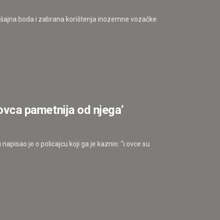
ršajna boda i zabrana korištenja inozemne vozačke
‘ovca pametnija od njega’
pisao je o policajcu koji ga je kaznio: "i ovce su