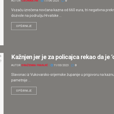
AUTOR
CRONIKA.HR
17/04/2025
0
Vozaču izrečena novčana kazna od 660 eura, tri negativna prek
dozvole na području Hrvatske ...
OPŠIRNIJE
Kažnjen jer je za policajca rekao da je 
AUTOR
DRAŽENKA FRANJIĆ
11/03/2023
0
Slavonac iz Vukovarsko-srijemske županije u prigovoru na kaznu na
pametnije ...
OPŠIRNIJE