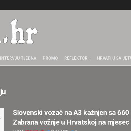
INTERVJU TJEDNA
PROMO
REFLEKTOR
HRVATI U SVIJET
ju
Slovenski vozač na A3 kažnjen sa 660
Zabrana vožnje u Hrvatskoj na mjesec