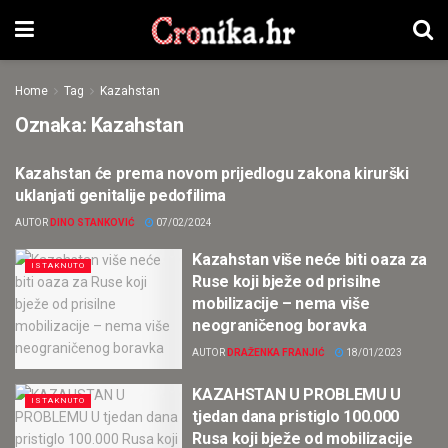
Home
Tag
Kazahstan
Oznaka:
Kazahstan
Kazahstan će prema novom prijedlogu zakona kirurški
ISTAKNUTO
uklanjati genitalije pedofilima
AUTOR
DINO STANKOVIĆ
07/02/2024
Kazahstan više neće biti oaza za
ISTAKNUTO
Ruse koji bježe od prisilne
mobilizacije – nema više
neograničenog boravka
AUTOR
DRAŽENKA FRANJIĆ
18/01/2023
KAZAHSTAN U PROBLEMU U
ISTAKNUTO
tjedan dana pristiglo 100.000
Rusa koji bježe od mobilizacije