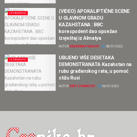
(VIDEO) APOKALIPTIČNE SCENE
ISTAKNUTO
U GLAVNOM GRADU
KAZAHSTANA : BBC
korespodent dao opsežan
izvještaj iz Almatya
AUTOR
DRAŽENKA FRANJIĆ
08/01/2022
UBIJENO VIŠE DESETAKA
ISTAKNUTO
DEMONSTRANATA Kazahstan na
rubu građanskog rata, u pomoć
stižu Rusi
AUTOR
DINO STANKOVIĆ
06/01/2022