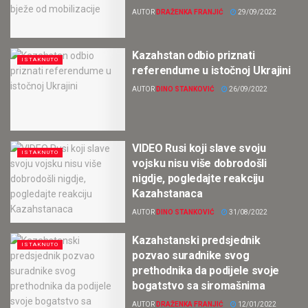
AUTOR
DRAŽENKA FRANJIĆ
29/09/2022
Kazahstan odbio priznati
ISTAKNUTO
referendume u istočnoj Ukrajini
AUTOR
DINO STANKOVIĆ
26/09/2022
VIDEO Rusi koji slave svoju
ISTAKNUTO
vojsku nisu više dobrodošli
nigdje, pogledajte reakciju
Kazahstanaca
AUTOR
DINO STANKOVIĆ
31/08/2022
Kazahstanski predsjednik
ISTAKNUTO
pozvao suradnike svog
prethodnika da podijele svoje
bogatstvo sa siromašnima
AUTOR
DRAŽENKA FRANJIĆ
12/01/2022