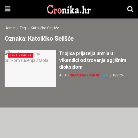
Home
Tag
Katoličko Selišće
Oznaka:
Katoličko Selišće
Trojica prijatelja umrla u
CRNA KRONIKA
vikendici od trovanja ugljičnim
dioksidom
AUTOR
DRAŽENKA FRANJIĆ
30/08/2024