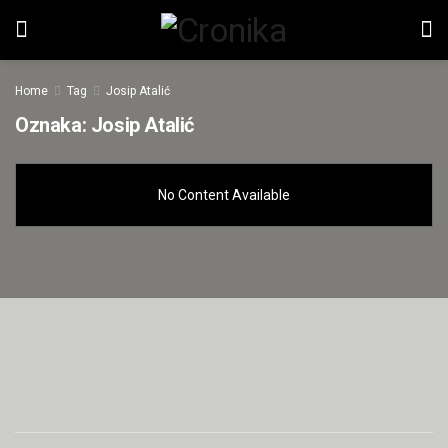
Home
Tag
Josip Atalić
Oznaka:
Josip Atalić
No Content Available