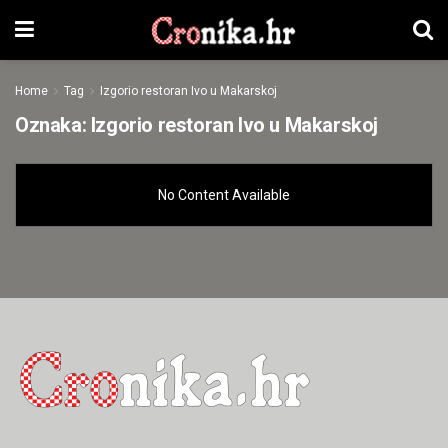
Home
Tag
Izgorio restoran Ivo u Makarskoj
Oznaka:
Izgorio restoran Ivo u Makarskoj
No Content Available