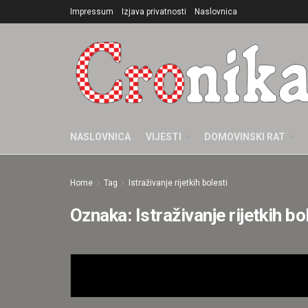
Impressum
Izjava privatnosti
Naslovnica
NASLOVNICA
VIJESTI
DOMOVINSKI RAT
Home
Tag
Istraživanje rijetkih bolesti
Oznaka:
Istraživanje rijetkih bo