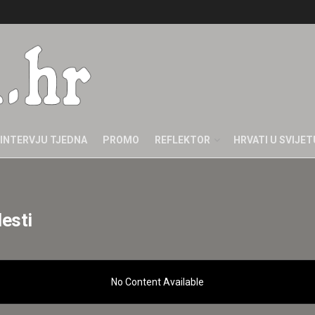
INTERVJU TJEDNA
PROMO
REFLEKTOR
HRVATI U SVIJET
lesti
No Content Available