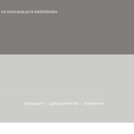
d osnivanja prve kaštelanske ...
Impressum
Izjava privatnosti
Naslovnica