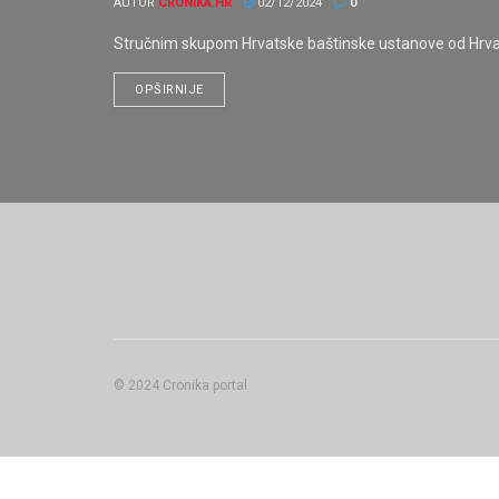
AUTOR
CRONIKA.HR
02/12/2024
0
Stručnim skupom Hrvatske baštinske ustanove od Hrvat
OPŠIRNIJE
© 2024 Cronika portal