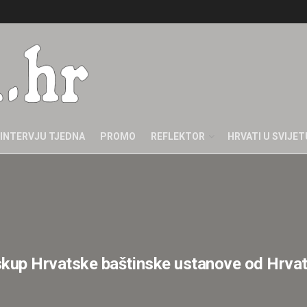
INTERVJU TJEDNA
PROMO
REFLEKTOR
HRVATI U SVIJET
 skup Hrvatske baštinske ustanove od Hrv