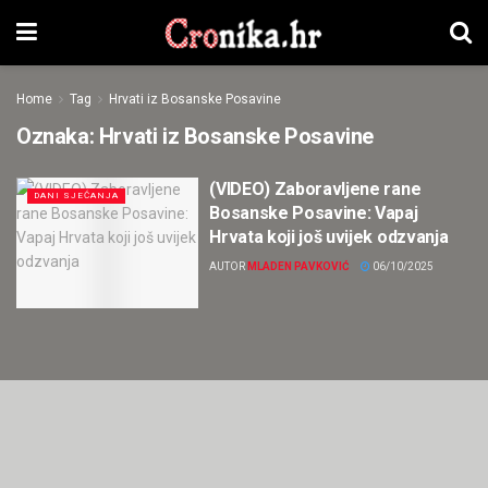
Home
Tag
Hrvati iz Bosanske Posavine
Oznaka:
Hrvati iz Bosanske Posavine
(VIDEO) Zaboravljene rane
DANI SJEĆANJA
Bosanske Posavine: Vapaj
Hrvata koji još uvijek odzvanja
AUTOR
MLADEN PAVKOVIĆ
06/10/2025