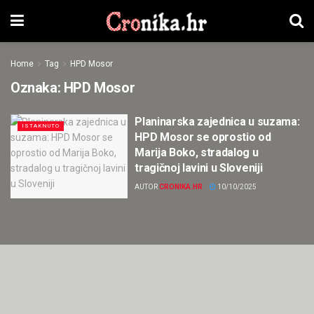
Home
Tag
HPD Mosor
Oznaka:
HPD Mosor
Planinarska zajednica u suzama:
ISTAKNUTO
HPD Mosor se oprostio od
Marija Boko, stradalog u
tragičnoj lavini u Sloveniji
AUTOR
CRONIKA.HR
10/10/2025