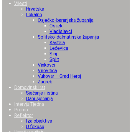
Vijesti
Hrvatska
Lokalno
Osječko-baranjska županija
Osijek
Vladislavci
Splitsko-dalmatinska županija
Kaštela
Lećevica
Sinj
Split
Vinkovci
Virovitica
Vukovar – Grad Heroj
Zagreb
Domovinski rat
Sjećanje i istina
Dani sjećanja
Intervju Tjedna
Promo
Reflektor
Iza objektiva
U fokusu