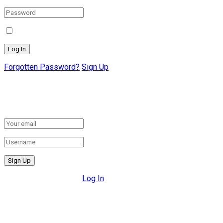
Remember Me
Forgotten Password?
Sign Up
Create New Account!
Fill the forms below to register
All fields are required.
Log In
Retrieve your password
Please enter your username or email address to reset your