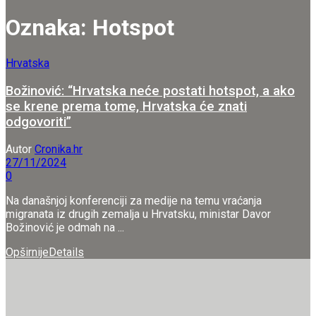
Oznaka:
Hotspot
Hrvatska
Božinović: “Hrvatska neće postati hotspot, a ako
se krene prema tome, Hrvatska će znati
odgovoriti”
Autor
Cronika.hr
27/11/2024
0
Na današnjoj konferenciji za medije na temu vraćanja
migranata iz drugih zemalja u Hrvatsku, ministar Davor
Božinović je odmah na ...
Opširnije
Details