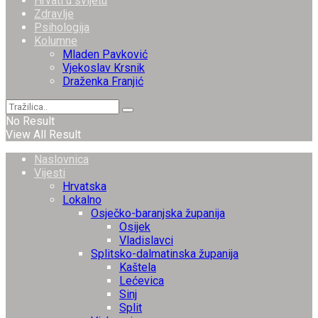
Hrvati u svijetu
Zdravlje
Psihologija
Kolumne
Mladen Pavković
Vjekoslav Krsnik
Draženka Franjić
No Result
View All Result
Naslovnica
Vijesti
Hrvatska
Lokalno
Osječko-baranjska županija
Osijek
Vladislavci
Splitsko-dalmatinska županija
Kaštela
Lećevica
Sinj
Split