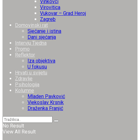
Vinkovci
Virovitica
Vukovar – Grad Heroj
Zagreb
Domovinski rat
Sjećanje i istina
Dani sjećanja
Intervju Tjedna
Promo
Reflektor
Iza objektiva
U fokusu
Hrvati u svijetu
Zdravlje
Psihologija
Kolumne
Mladen Pavković
Vjekoslav Krsnik
Draženka Franjić
No Result
View All Result