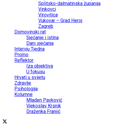
Splitsko-dalmatinska županija
Vinkovci
Virovitica
Vukovar – Grad Heroj
Zagreb
Domovinski rat
Sjećanje i istina
Dani sjećanja
Intervju Tjedna
Promo
Reflektor
Iza objektiva
U fokusu
Hrvati u svijetu
Zdravlje
Psihologija
Kolumne
Mladen Pavković
Vjekoslav Krsnik
Draženka Franjić
© 2024 Cronika portal