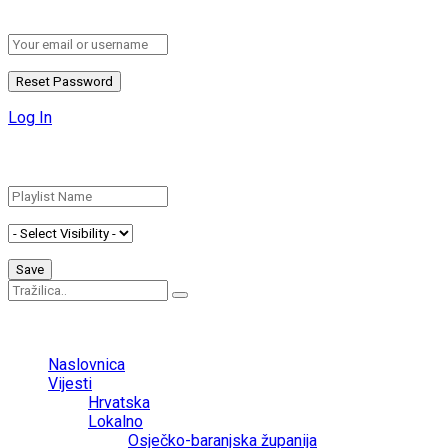
password.
Log In
Add New Playlist
No Result
View All Result
Naslovnica
Vijesti
Hrvatska
Lokalno
Osječko-baranjska županija