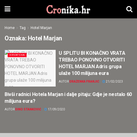
Home
Tag
Hotel Marjan
Oznaka:
Hotel Marjan
U SPLITU BI KONAČNO VRATA
HRVATSKA
TREBAO PONOVNO OTVORITI
HOTEL MARJAN Adris grupa
ulaže 100 milijuna eura
AUTOR
DRAŽENKA FRANJIĆ
21/02/2023
Bivši radnici Hotela Marjan i dalje pitaju: Gdje je nestalo 60
HRVATSKA
milijuna eura?
AUTOR
DINO STANKOVIĆ
17/09/2020