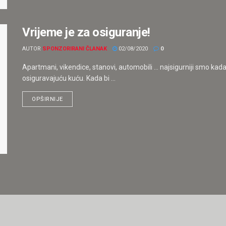
Vrijeme je za osiguranje!
AUTOR
SPONZORIRANI ČLANAK
02/08/2020
0
Apartmani, vikendice, stanovi, automobili ... najsigurniji smo kad
osiguravajuću kuću. Kada bi ...
OPŠIRNIJE