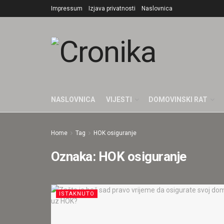
Impressum
Izjava privatnosti
Naslovnica
NASLOVNICA
VIJESTI
DOMOVINSKI RAT
Home
Tag
HOK osiguranje
Oznaka:
HOK osiguranje
ISTAKNUTO