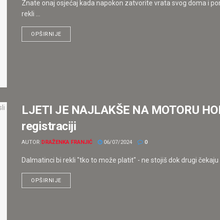
Znate onaj osjećaj kada napokon zatvorite vrata svog doma i pomi
rekli ...
OPŠIRNIJE
LJETI JE NAJLAKŠE NA MOTORU HOK os
registraciji
AUTOR
DRAŽENKA FRANJIĆ
06/07/2024
0
Dalmatinci bi rekli "tko to može platit" - ne stojiš dok drugi čekaj
OPŠIRNIJE