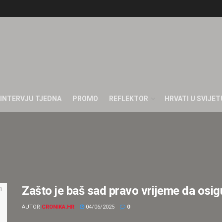
INTERVJU TJEDNA
PROMO
REFLEKTOR
HRVATI U SVIJET
Zašto je baš sad pravo vrijeme da osi
AUTOR
CRONIKA.HR
04/06/2025
0