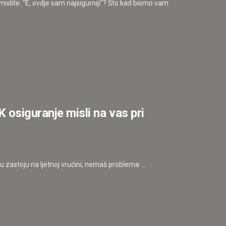
slite: "E, ovdje sam najsigurniji"? Što kad bismo vam
iguranje misli na vas pri
u u zastoju na ljetnoj vrućini, nemaš problema ...