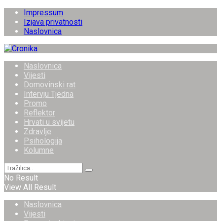
Impressum
Izjava privatnosti
Naslovnica
Naslovnica
Vijesti
Domovinski rat
Intervju Tjedna
Promo
Reflektor
Hrvati u svijetu
Zdravlje
Psihologija
Kolumne
No Result
View All Result
Naslovnica
Vijesti