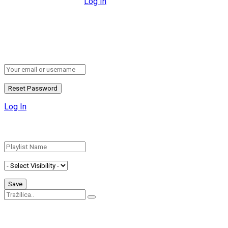
All fields are required.
Log In
Retrieve your password
Please enter your username or email address to reset your
password.
Log In
Add New Playlist
No Result
View All Result