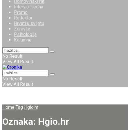
Domovinski rat
Intervju Tjedna
Promo
Reflektor
Hrvati u svijetu
Zdravlje
Psihologija
Kolumne
No Result
View All Result
No Result
View All Result
Home
Tag
Hgio.hr
Oznaka:
Hgio.hr