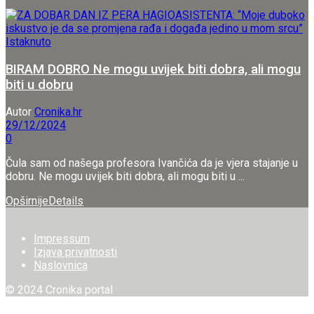
Istaknuto
BIRAM DOBRO Ne mogu uvijek biti dobra, ali mogu
biti u dobru
Autor
Cronika.hr
29/12/2024
0
Čula sam od našega profesora Ivančića da je vjera stajanje u
dobru. Ne mogu uvijek biti dobra, ali mogu biti u ...
Opširnije
Details
Impressum
Izjava privatnosti
Naslovnica
© 2024 Cronika portal