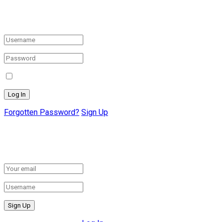
Welcome Back!
Login to your account below
Remember Me
Forgotten Password?
Sign Up
Create New Account!
Fill the forms below to register