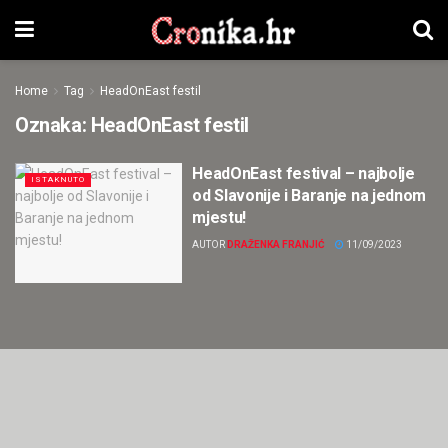
Home
Tag
HeadOnEast festil
Oznaka:
HeadOnEast festil
HeadOnEast festival – najbolje
ISTAKNUTO
od Slavonije i Baranje na jednom
mjestu!
AUTOR
DRAŽENKA FRANJIĆ
11/09/2023