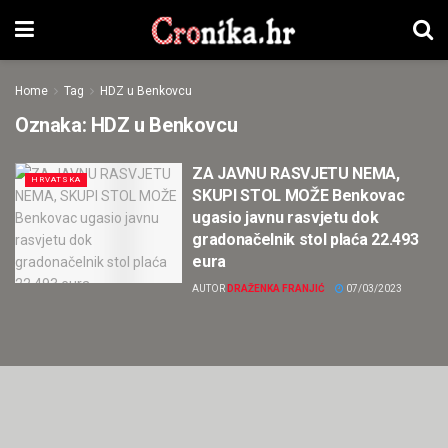
Home
Tag
HDZ u Benkovcu
Oznaka:
HDZ u Benkovcu
ZA JAVNU RASVJETU NEMA,
HRVATSKA
SKUPI STOL MOŽE Benkovac
ugasio javnu rasvjetu dok
gradonačelnik stol plaća 22.493
eura
AUTOR
DRAŽENKA FRANJIĆ
07/03/2023