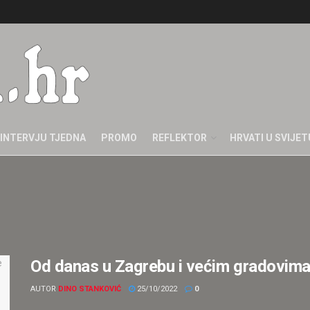
INTERVJU TJEDNA
PROMO
REFLEKTOR
HRVATI U SVIJET
Od danas u Zagrebu i većim gradovima 
AUTOR
DINO STANKOVIĆ
25/10/2022
0