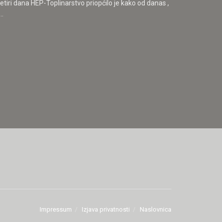
etiri dana HEP-Toplinarstvo priopćilo je kako od danas ,
..
Impressum
Izjava privatnosti
Naslovnica