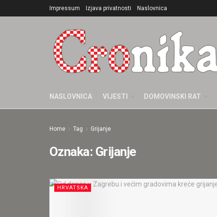
Impressum
Izjava privatnosti
Naslovnica
NASLOVNICA
VIJESTI
DOMOVINSKI RAT
Home
Tag
Grijanje
Oznaka:
Grijanje
HRVATSKA