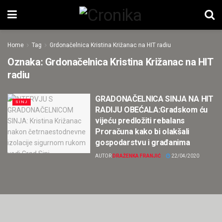
Home
Tag
Grdonačelnica Kristina Križanac na HIT radiu
Oznaka:
Grdonačelnica Kristina Križanac na HIT
radiu
GRADONAČELNICA SINJA NA HIT
SINJ
RADIJU OBEĆALA:Gradskom ću
vijeću predložiti rebalans
Proračuna kako bi olakšali
gospodarstvu i građanima
AUTOR
DRAŽENKA FRANJIĆ
22/04/2020