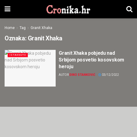
Home
Tag
Granit Xhaka
Oznaka:
Granit Xhaka
Granit Xhaka pobjedu nad
ISTAKNUTO
Srbijom posvetio kosovskom
heroju
AUTOR
DINO STANKOVIĆ
03/12/2022