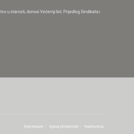
o u starosti, donosi Večernji list. Prijedlog Sindikata i
Impressum
Izjava privatnosti
Naslovnica