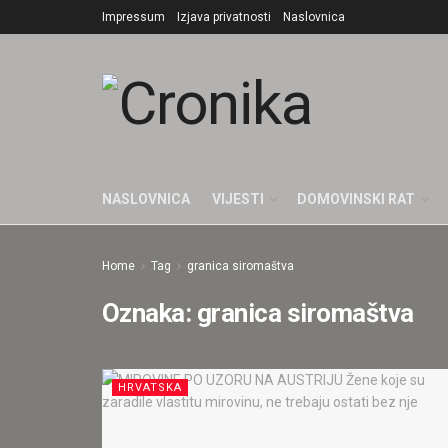
Impressum
Izjava privatnosti
Naslovnica
NASLOVNICA
VIJESTI
DOMOVINSKI RAT
Home
Tag
granica siromaštva
Oznaka:
granica siromaštva
HRVATSKA