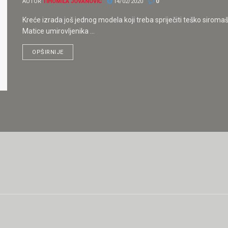
AUTOR
TIHOMILA JOVANOVIĆ
14/02/2020
0
Kreće izrada još jednog modela koji treba spriječiti teško siromaštv
Matice umirovljenika ...
OPŠIRNIJE