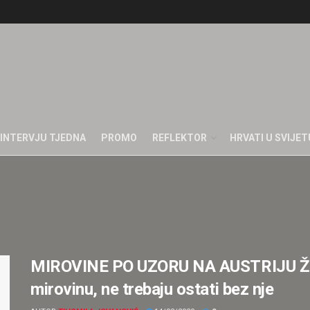
INTERVJU TJEDNA
PROMO
REFLEKTOR
HRVATI U SVIJET
MIROVINE PO UZORU NA AUSTRIJU Žene
mirovinu, ne trebaju ostati bez nje