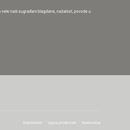
 no neki naši sugrađani blagdane, nažalost, povode u
Impressum
Izjava privatnosti
Naslovnica