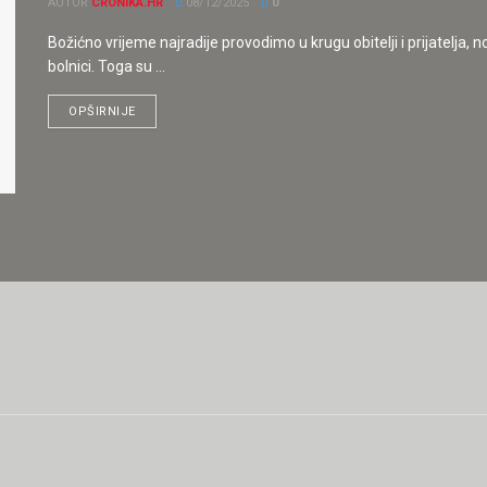
AUTOR
CRONIKA.HR
08/12/2025
0
Božićno vrijeme najradije provodimo u krugu obitelji i prijatelja,
bolnici. Toga su ...
OPŠIRNIJE