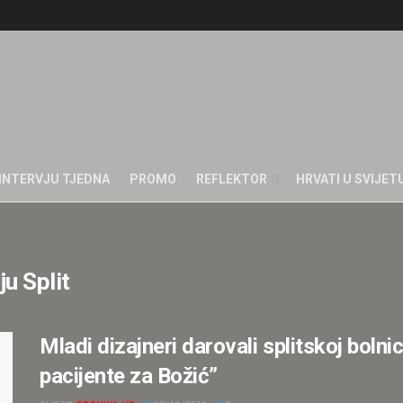
INTERVJU TJEDNA
PROMO
REFLEKTOR
HRVATI U SVIJET
ju Split
Mladi dizajneri darovali splitskoj bolnici
pacijente za Božić”