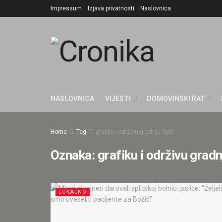
Impressum
Izjava privatnosti
Naslovnica
NASLOVNICA
VIJESTI
DOMOVINSKI RAT
Home
Tag
grafiku i održivu gradnju Split
Oznaka:
grafiku i održivu gradn
LOKALNO