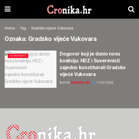
Home
Tag
Gradsko vijeće Vukovara
Oznaka:
Gradsko vijeće Vukovara
Dogovor koji je donio novu
ISTAKNUTO
koaliciju: HDZ i Suverenisti
zajedno konstituirali Gradsko
vijeće Vukovara
AUTOR
CRONIKA.HR
17/07/2025