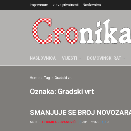
Impressum
Izjava privatnosti
Naslovnica
NASLOVNICA
VIJESTI
DOMOVINSKI RAT
Home
Tag
Gradski vrt
Oznaka:
Gradski vrt
SMANJUJE SE BROJ NOVOZARAŽENI
HRVATSKA COVID-19
AUTOR
TIHOMILA JOVANOVIĆ
30/11/2020
0