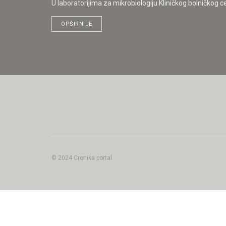
U laboratorijima za mikrobiologiju Kliničkog bolničkog c
OPŠIRNIJE
© 2024 Cronika portal