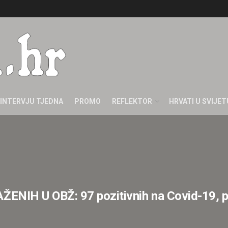
INTERVJU TJEDNA
PROMO
REFLEKTOR
HRVATI U SVIJET
H U OBŽ: 97 pozitivnih na Covid-19, p