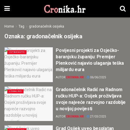
Home
Tag
gradonačelnik osijeka
Oznaka:
gradonačelnik osijeka
Povijesni projekti za Osječko-
ISTAKNUTO
baranjsku županiju: Premijer
Plenković najavio ulaganja teška
milijardu eura
AUTOR
CRONIKA.HR
06/06/2025
Gradonačelnik Radić na Radnom
LOKALNO
ručku HUP-a: Osijek proživljava
svoje najveće razvojno razdoblje
u novijoj povijesti
AUTOR
CRONIKA.HR
27/03/2025
Grad Osijek uveo besplatan