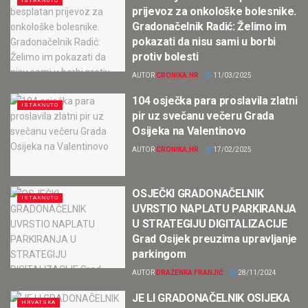
ISTAKNUTO
prijevoz za onkološke bolesnike.
Gradonačelnik Radić: Želimo im
pokazati da nisu sami u borbi
protiv bolesti
AUTOR
CRONIKA.HR
11/03/2025
104 osječka para proslavila zlatni
ISTAKNUTO
pir uz svečanu večeru Grada
Osijeka na Valentinovo
AUTOR
CRONIKA.HR
17/02/2025
OSJEČKI GRADONAČELNIK
ISTAKNUTO
UVRSTIO NAPLATU PARKIRANJA
U STRATEGIJU DIGITALIZACIJE
Grad Osijek preuzima upravljanje
parkingom
AUTOR
DRAŽENKA FRANJIĆ
28/11/2024
JE LI GRADONAČELNIK OSIJEKA
HRVATSKA