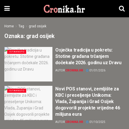
Home
Tag
grad osijek
Oznaka:
grad osijek
Osječka tradicija u pokretu:
ISTAKNUTO
Stotine građana trčanjem
dočekale 2026. godinu uz Dravu
AUTOR
CRONIKA.HR
01/01/2026
Novi POS stanovi, zemljište za
ISTAKNUTO
KBC i preseljenje Unikoma:
Vlada, Županija i Grad Osijek
dogovorili projekte vrijedne 46
milijuna eura
AUTOR
CRONIKA.HR
01/10/2025