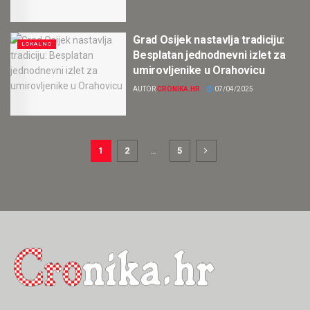
Grad Osijek nastavlja tradiciju:
LOKALNO
Besplatan jednodnevni izlet za
umirovljenike u Orahovicu
AUTOR
CRONIKA.HR
07/04/2025
1
2
…
5