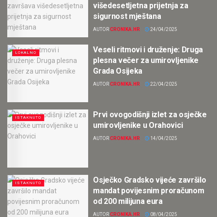
višedesetljetna prijetnja za
sigurnost mještana
AUTOR
CRONIKA.HR
24/04/2025
Veseli ritmovi i druženje: Druga
LOKALNO
plesna večer za umirovljenike
Grada Osijeka
AUTOR
CRONIKA.HR
22/04/2025
Prvi ovogodišnji izlet za osječke
ISTAKNUTO
umirovljenike u Orahovici
AUTOR
CRONIKA.HR
14/04/2025
Osječko Gradsko vijeće završilo
ISTAKNUTO
mandat povijesnim proračunom
od 200 milijuna eura
AUTOR
CRONIKA.HR
08/04/2025