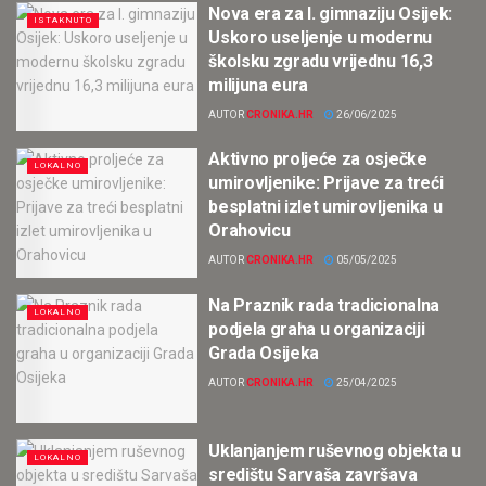
Nova era za I. gimnaziju Osijek:
ISTAKNUTO
Uskoro useljenje u modernu
školsku zgradu vrijednu 16,3
milijuna eura
AUTOR
CRONIKA.HR
26/06/2025
Aktivno proljeće za osječke
LOKALNO
umirovljenike: Prijave za treći
besplatni izlet umirovljenika u
Orahovicu
AUTOR
CRONIKA.HR
05/05/2025
Na Praznik rada tradicionalna
LOKALNO
podjela graha u organizaciji
Grada Osijeka
AUTOR
CRONIKA.HR
25/04/2025
Uklanjanjem ruševnog objekta u
LOKALNO
središtu Sarvaša završava