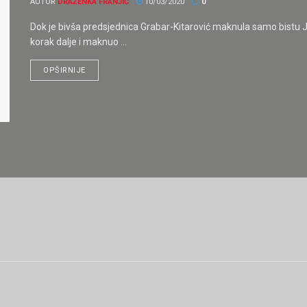
AUTOR
DRAŽENKA FRANJIĆ
10/03/2020
0
Dok je bivša predsjednica Grabar-Kitarović maknula samo bistu Jo
korak dalje i maknuo ...
OPŠIRNIJE