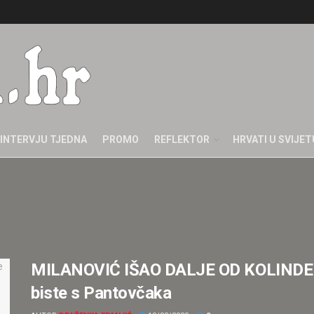
INTERVJU TJEDNA
PROMO
REFLEKTOR
HRVATI U SVIJET
MILANOVIĆ IŠAO DALJE OD KOLINDE N
biste s Pantovčaka