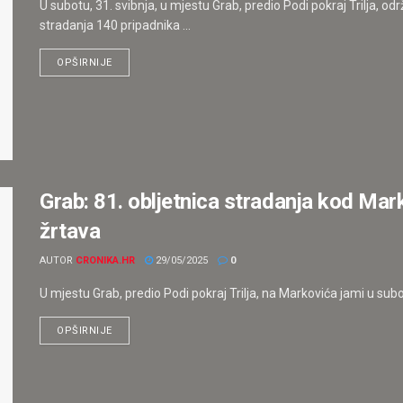
U subotu, 31. svibnja, u mjestu Grab, predio Podi pokraj Trilja, 
stradanja 140 pripadnika ...
OPŠIRNIJE
Grab: 81. obljetnica stradanja kod Mar
žrtava
AUTOR
CRONIKA.HR
29/05/2025
0
U mjestu Grab, predio Podi pokraj Trilja, na Markovića jami u subotu,
OPŠIRNIJE