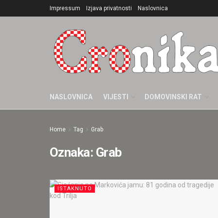
Impressum
Izjava privatnosti
Naslovnica
NASLOVNICA
VIJESTI
DOMOVINSKI RAT
Home
Tag
Grab
Oznaka:
Grab
ISTAKNUTO