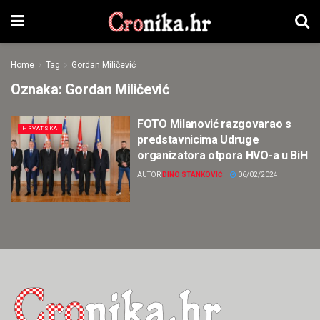
Home
Tag
Gordan Miličević
Oznaka:
Gordan Miličević
FOTO Milanović razgovarao s
HRVATSKA
predstavnicima Udruge
organizatora otpora HVO-a u BiH
AUTOR
DINO STANKOVIĆ
06/02/2024