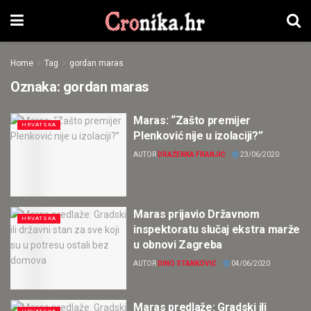
Home
Tag
gordan maras
Oznaka:
gordan maras
Maras: “Zašto premijer
HRVATSKA
Plenković nije u izolaciji?”
AUTOR
DRAŽENKA FRANJIĆ
23/06/2020
Maras prijavio Državnom
HRVATSKA
inspektoratu slučaj ekstra marže
u obnovi Zagreba
AUTOR
DINO STANKOVIĆ
04/06/2020
Maras predlaže: Gradski ili