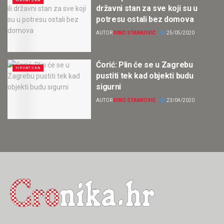
HRVATSKA
državni stan za sve koji su u
potresu ostali bez domova
AUTOR
DINO STANKOVIĆ
25/05/2020
Ćorić: Plin će se u Zagrebu
HRVATSKA
pustiti tek kad objekti budu
sigurni
AUTOR
DINO STANKOVIĆ
23/04/2020