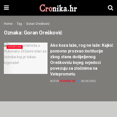
Home
Tag
Goran Orešković
Oznaka:
Goran Orešković
Ako koza laže, rog ne laže: Kajkić
HRVATSKA
ponovno prozvao institucije
zbog stana dodijeljenog
Oreškoviću kojeg svjedoci
povezuju sa zločinima na
Veleprometu
AUTOR
CRONIKA.HR
04/03/2026