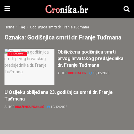
Home
Tag
Godišnjica smrti dr. Franje Tuđmana
Oznaka:
Godišnjica smrti dr. Franje Tuđmana
Obilježena godišnjica smrti
ISTAKNUTO
prvog hrvatskog predsjednika
dr. Franje Tuđmana
AUTOR
CRONIKA.HR
10/12/2025
U Osijeku obilježena 23. godišnjica smrti dr. Franje
LOKALNO
Tuđmana
AUTOR
DRAŽENKA FRANJIĆ
10/12/2022