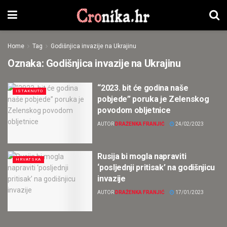
Home
Tag
Godišnjica invazije na Ukrajinu
Oznaka:
Godišnjica invazije na Ukrajinu
“2023. bit će godina naše
ISTAKNUTO
pobjede” poruka je Zelenskog
povodom obljetnice
AUTOR
DRAŽENKA FRANJIĆ
24/02/2023
Rusija bi mogla napraviti
HRVATSKA
‘posljednji pritisak’ na godišnjicu
invazije
AUTOR
DRAŽENKA FRANJIĆ
17/01/2023