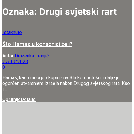
Oznaka:
Drugi svjetski rart
Istaknuto
Što Hamas u konačnici želi?
Autor
Draženka Franjić
27/10/2023
0
Hamas, kao i mnoge skupine na Bliskom istoku, i dalje je
ogorčen stvaranjem Izraela nakon Drugog svjetskog rata. Kao
i ...
Opširnije
Details