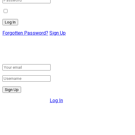
Remember Me
Forgotten Password?
Sign Up
Create New Account!
Fill the forms below to register
All fields are required.
Log In
Retrieve your password
Please enter your username or email address to reset your
password.