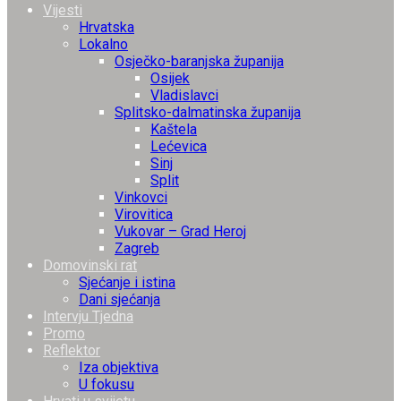
Vijesti
Hrvatska
Lokalno
Osječko-baranjska županija
Osijek
Vladislavci
Splitsko-dalmatinska županija
Kaštela
Lećevica
Sinj
Split
Vinkovci
Virovitica
Vukovar – Grad Heroj
Zagreb
Domovinski rat
Sjećanje i istina
Dani sjećanja
Intervju Tjedna
Promo
Reflektor
Iza objektiva
U fokusu