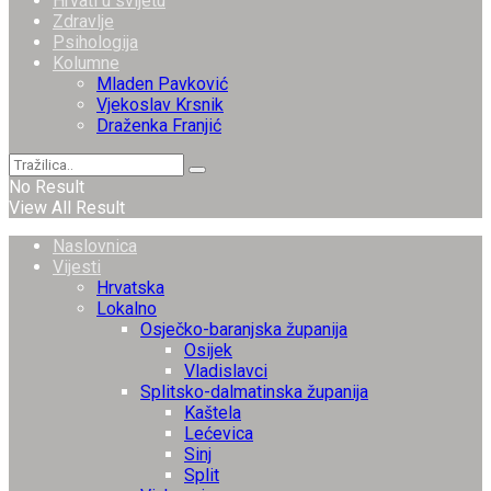
Hrvati u svijetu
Zdravlje
Psihologija
Kolumne
Mladen Pavković
Vjekoslav Krsnik
Draženka Franjić
No Result
View All Result
Naslovnica
Vijesti
Hrvatska
Lokalno
Osječko-baranjska županija
Osijek
Vladislavci
Splitsko-dalmatinska županija
Kaštela
Lećevica
Sinj
Split