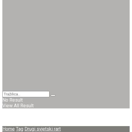
No Result
View All Result
Home
Tag
Drugi svjetski rart