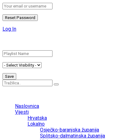
Log In
Add New Playlist
No Result
View All Result
Naslovnica
Vijesti
Hrvatska
Lokalno
Osječko-baranjska županija
Splitsko-dalmatinska županija