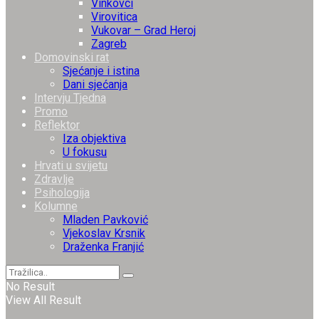
Vinkovci
Virovitica
Vukovar – Grad Heroj
Zagreb
Domovinski rat
Sjećanje i istina
Dani sjećanja
Intervju Tjedna
Promo
Reflektor
Iza objektiva
U fokusu
Hrvati u svijetu
Zdravlje
Psihologija
Kolumne
Mladen Pavković
Vjekoslav Krsnik
Draženka Franjić
No Result
View All Result