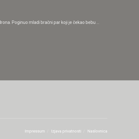
rona. Poginuo mladi bračni par koji je čekao bebu ...
Impressum
Izjava privatnosti
Naslovnica