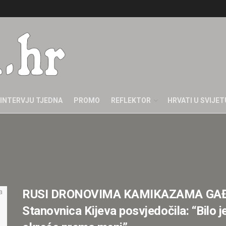
INTERVJU TJEDNA
PROMO
REFLEKTOR
HRVATI U SVIJET
RUSI DRONOVIMA KAMIKAZAMA GAĐ
Stanovnica Kijeva posvjedočila: “Bilo j