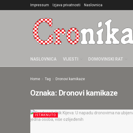
Impressum
Izjava privatnosti
Naslovnica
NASLOVNICA
VIJESTI
DOMOVINSKI RAT
Home
Tag
Dronovi kamikaze
Oznaka:
Dronovi kamikaze
ISTAKNUTO