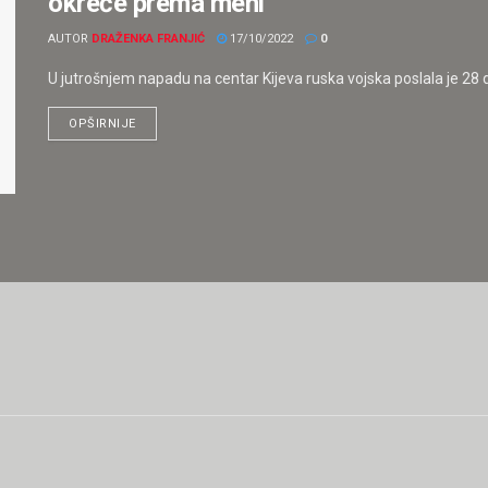
okreće prema meni”
AUTOR
DRAŽENKA FRANJIĆ
17/10/2022
0
U jutrošnjem napadu na centar Kijeva ruska vojska poslala je 28 d
OPŠIRNIJE