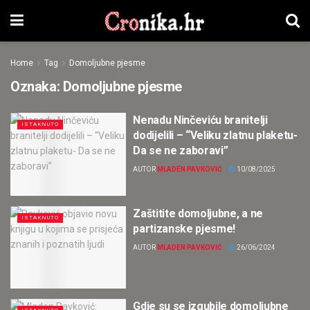
Home
Tag
Domoljubne pjesme
Oznaka:
Domoljubne pjesme
Nenadu Ninčeviću branitelji
ISTAKNUTO
dodijelili – “Veliku zlatnu plaketu-
Da se ne zaboravi”
AUTOR
MLADEN PAVKOVIĆ
10/08/2025
Zaštitite domoljubne, a ne
ISTAKNUTO
partizanske pjesme!
AUTOR
MLADEN PAVKOVIĆ
26/06/2024
Gdje su se izgubile domoljubne