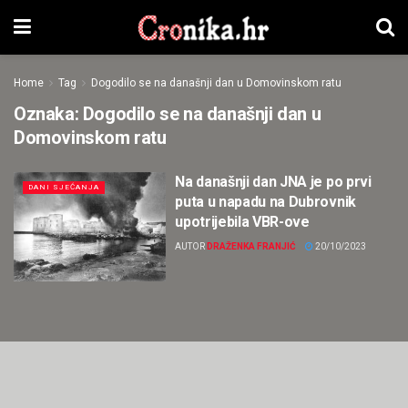
Home
Tag
Dogodilo se na današnji dan u Domovinskom ratu
Oznaka:
Dogodilo se na današnji dan u
Domovinskom ratu
Na današnji dan JNA je po prvi
DANI SJEĆANJA
puta u napadu na Dubrovnik
upotrijebila VBR-ove
AUTOR
DRAŽENKA FRANJIĆ
20/10/2023